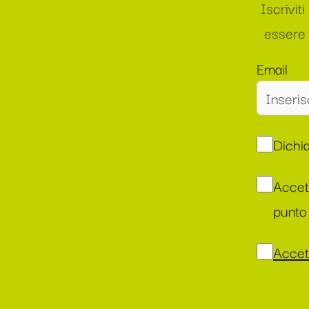
Iscrivit
essere 
Email
Dichia
Accet
punto 
Accett