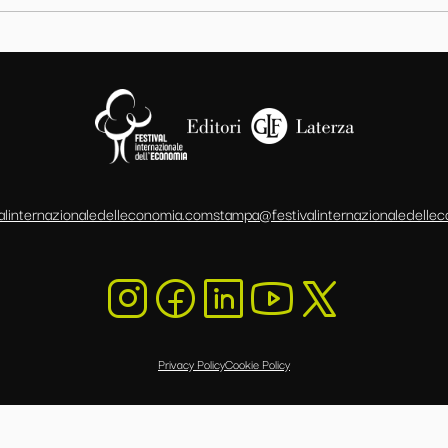
alinternazionaledelleconomia.com
stampa@festivalinternazionaledelle
Privacy Policy
Cookie Policy