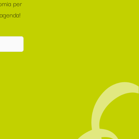
nomia per
 agenda!