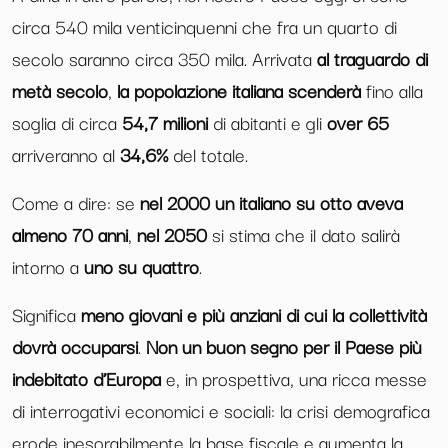
circa 540 mila venticinquenni che fra un quarto di
secolo saranno circa 350 mila. Arrivata
al traguardo di
metà secolo
,
la popolazione italiana scenderà
fino alla
soglia di circa
54,7 milioni
di abitanti e gli
over 65
arriveranno al
34,6%
del totale.
Come a dire: se
nel 2000 un italiano su otto aveva
almeno 70 anni
,
nel 2050
si stima che il dato salirà
intorno a
uno su quattro
.
Significa
meno giovani e più anziani di cui la collettività
dovrà occuparsi
.
Non un buon segno per il Paese più
indebitato d’Europa
e, in prospettiva, una ricca messe
di interrogativi economici e sociali: la crisi demografica
erode inesorabilmente la base fiscale e aumenta la