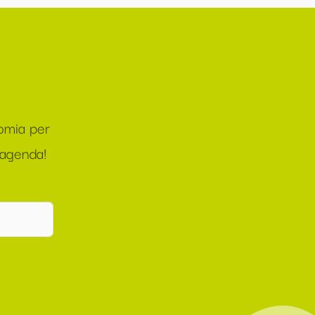
nomia per
 agenda!