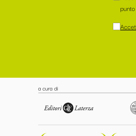
punto 
Accett
a cura di