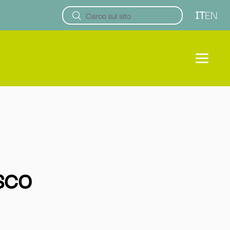
IT
EN
sco