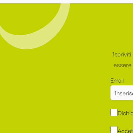
Iscrivit
essere 
Email
Dichia
Accet