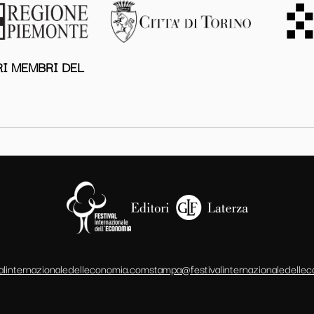
I MEMBRI DEL
alinternazionaledelleconomia.com
stampa@festivalinternazionaledelle