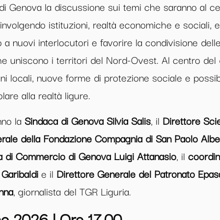
à di Genova la discussione sui temi che saranno al c
involgendo istituzioni, realtà economiche e sociali, e
o a nuovi interlocutori e favorire la condivisione delle
 uniscono i territori del Nord-Ovest. Al centro del d
gni locali, nuove forme di protezione sociale e possibil
are alla realtà ligure.
nno la
Sindaca di Genova Silvia Salis
, il
Direttore Scie
rale della Fondazione Compagnia di San Paolo Albe
a di Commercio di Genova Luigi Attanasio
, il
coordi
 Garibaldi
e il
Direttore Generale del Patronato Epas
nna
, giornalista del TGR Liguria.
o 2026 | Ore 17.00