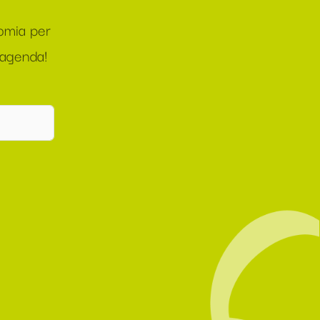
nomia per
 agenda!