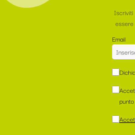
Iscrivit
essere 
Email
Dichia
Accet
punto 
Accett