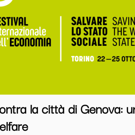
ntra la città di Genova: u
welfare