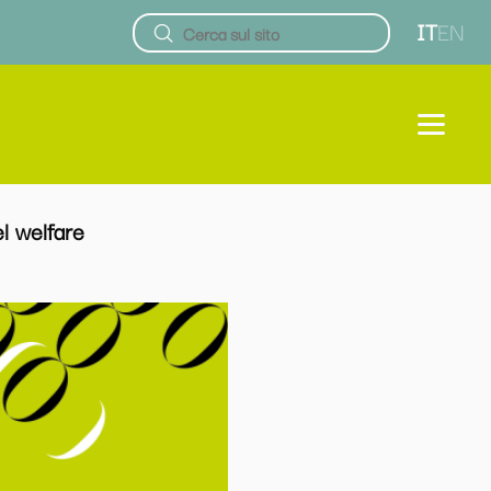
IT
EN
del welfare