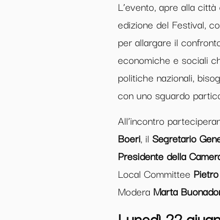
L’evento, apre alla citt
edizione del Festival, co
per allargare il confront
economiche e sociali che
politiche nazionali, biso
con uno sguardo particol
All’incontro partecipera
Boeri
, il
Segretario Gene
Presidente della Camer
Local Committee
Pietro
Modera
Marta Buonado
Lunedì 22 giugn