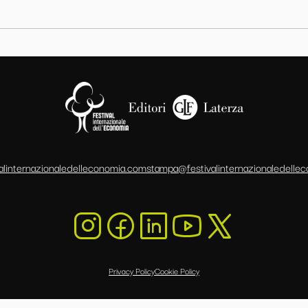
alinternazionaledelleconomia.com
stampa@festivalinternazionaledelle
Privacy Policy
Cookie Policy